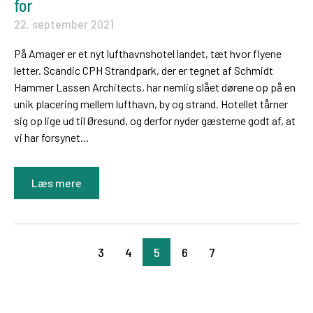
for
22. september 2021
På Amager er et nyt lufthavnshotel landet, tæt hvor flyene
letter. Scandic CPH Strandpark, der er tegnet af Schmidt
Hammer Lassen Architects, har nemlig slået dørene op på en
unik placering mellem lufthavn, by og strand. Hotellet tårner
sig op lige ud til Øresund, og derfor nyder gæsterne godt af, at
vi har forsynet...
Læs mere
3
4
5
6
7