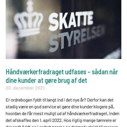
Håndværkerfradraget udfases – sådan når
dine kunder at gøre brug af det
20. december 2021
Er ordrebogen fyldt til langt ind i det nye år? Derfor kan det
stadig være en god service at gøre dine kunder klogere på,
hvordan de får mest muligt ud af håndværkerfradraget, inden
det afskaffes den 1. april 2022. Hos rigtig mange tømrere er
der godt fyldt op i ordrebøgerne og dermed udsigt til masser