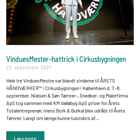
VinduesMester-hattrick i Cirkusbygningen
23. september 2021
Hele tre VinduesMestre var blandt vinderne til ÅRETS
HÅNDVÆRKER™ i Cirkusbygningen i København d. 7.-8.
september. Nielsen & Søn Tømrer-, Snedker- og Malerfirma
ApS tog sammen med KM Valløbyg ApS priser for Årets
Totalentreprenør, mens Bork & Burkal blev udråbt til Årets
Tømrer. Langt om længe kunne tusindvis af...
Læs mere