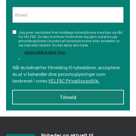
Jeg giver samtykke til at modtage nyhedsbreve med tips og råd
fra VELFAC. Du kan til enhver til afmelde dig igen ved at bruge
afmeldingslinket i bunden af nyhedsbrevene eller kontakte os
via mail eller telefon. Du kan læse den fulde
samtykketekst her.
*
Når du bekræfter tilmelding til nyhedsbrev, accepterer
du at vi behandler dine personoplysninger som
beskrevet i vores
VELFAC Privatlivspolitik.
Nyheder og aktuelt til