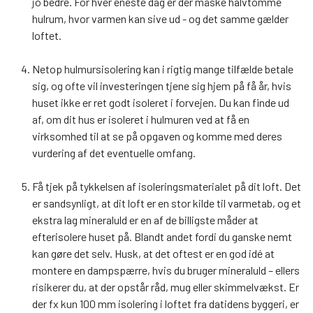
jo bedre. For hver eneste dag er der måske halvtomme
hulrum, hvor varmen kan sive ud - og det samme gælder
loftet.
Netop hulmursisolering kan i rigtig mange tilfælde betale
sig, og ofte vil investeringen tjene sig hjem på få år, hvis
huset ikke er ret godt isoleret i forvejen. Du kan finde ud
af, om dit hus er isoleret i hulmuren ved at få en
virksomhed til at se på opgaven og komme med deres
vurdering af det eventuelle omfang.
Få tjek på tykkelsen af isoleringsmaterialet på dit loft. Det
er sandsynligt, at dit loft er en stor kilde til varmetab, og et
ekstra lag mineraluld er en af de billigste måder at
efterisolere huset på. Blandt andet fordi du ganske nemt
kan gøre det selv. Husk, at det oftest er en god idé at
montere en dampspærre, hvis du bruger mineraluld – ellers
risikerer du, at der opstår råd, mug eller skimmelvækst. Er
der fx kun 100 mm isolering i loftet fra datidens byggeri, er