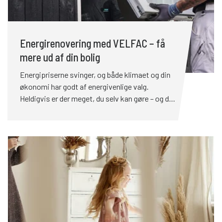
Energirenovering med VELFAC – få
mere ud af din bolig
Energipriserne svinger, og både klimaet og din
økonomi har godt af energivenlige valg.
Heldigvis er der meget, du selv kan gøre – og du
behøver ikke tage hele huset på én gang. En
energirenovering handler om at få din bolig til at
fungere bedre: Det betyder lavere
varmeregning, højere komfort og ofte en bolig,
der stiger i værdi. Energipriserne svinger, og
både klimaet og din økonomi har godt af
energivenlige valg. Heldigvis er der meget, du
selv kan gøre – og du behøver ikke tage hele
huset på én gang. En energirenovering handler
om at få din bolig til at fungere bedre: Det