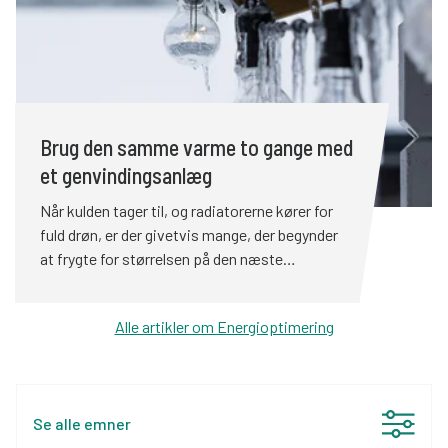
uden at fryse imens.
Brug den samme varme to gange med
et genvindingsanlæg
Når kulden tager til, og radiatorerne kører for
fuld drøn, er der givetvis mange, der begynder
at frygte for størrelsen på den næste
varmeregning. Og med god grund. Særligt når
priserne på varme og energi generelt stiger
Alle artikler om Energioptimering
med lynets hast. Når kulden tager til, og
radiatorerne kører for fuld drøn, er der givetvis
mange, der begynder at frygte for størrelsen på
den næste varmeregning. Og med god grund.
Se alle emner
Særligt når priserne på varme og energi