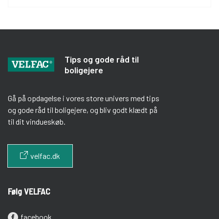
generelt stiger med lynets hast.
Raadgivning
(24)
Renovering
(20)
Indeklima
(17)
Oekonomi
(16)
Tips og gode råd til
boligejere
Energioptimering
(13)
Dagslys
(11)
Gå på opdagelse i vores store univers med tips
og gode råd til boligejere, og bliv godt klædt på
Vedligeholdelse
(9)
til dit vindueskøb.
Kundehistorier
(8)
velfac.dk
Indbrud og sikkerhed
(5)
Følg VELFAC
facebook