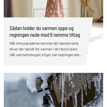
betyder lavere varmeregning, højere komfort og
ofte en bolig, der stiger i værdi.
Sådan holder du varmen oppe og
regningen nede med 6 nemme tiltag
Når minusgraderne rammer det danske land,
bliver der tændt for varmen i de fleste hjem.
Når varmeforbruget stiger, har regningen det
med at følge trop. Heldigvis kan du med få
justeringer og nedenstående seks gode råd
holde din varmeregning i bund – helt uden at
fryse imens. Når minusgraderne rammer det
danske land, bliver der tændt for varmen i de
fleste hjem. Når varmeforbruget stiger, har
regningen det med at følge trop. Heldigvis kan
du med få justeringer og nedenstående seks
gode råd holde din varmeregning i bund – helt