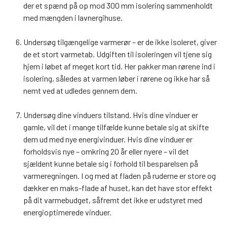
der et spænd på op mod 300 mm isolering sammenholdt
med mængden i lavnergihuse.
Undersøg tilgængelige varmerør – er de ikke isoleret, giver
de et stort varmetab. Udgiften til isoleringen vil tjene sig
hjem i løbet af meget kort tid. Her pakker man rørene ind i
isolering, således at varmen løber i rørene og ikke har så
nemt ved at udledes gennem dem.
Undersøg dine vinduers tilstand. Hvis dine vinduer er
gamle, vil det i mange tilfælde kunne betale sig at skifte
dem ud med nye energivinduer. Hvis dine vinduer er
forholdsvis nye – omkring 20 år eller nyere – vil det
sjældent kunne betale sig i forhold til besparelsen på
varmeregningen. I og med at fladen på ruderne er store og
dækker en maks-flade af huset, kan det have stor effekt
på dit varmebudget, såfremt det ikke er udstyret med
energioptimerede vinduer.