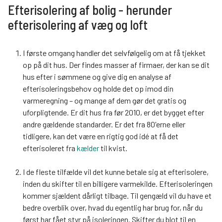
Efterisolering af bolig - herunder
efterisolering af væg og loft
I første omgang handler det selvfølgelig om at få tjekket
op på dit hus. Der findes masser af firmaer, der kan se dit
hus efter i sømmene og give dig en analyse af
efterisoleringsbehov og holde det op imod din
varmeregning – og mange af dem gør det gratis og
uforpligtende. Er dit hus fra før 2010, er det bygget efter
andre gældende standarder. Er det fra 80'erne eller
tidligere, kan det være en rigtig god idé at få det
efterisoleret fra
kælder
til kvist.
I de fleste tilfælde vil det kunne betale sig at efterisolere,
inden du skifter til en billigere varmekilde. Efterisoleringen
kommer sjældent dårligt tilbage. Til gengæld vil du have et
bedre overblik over, hvad du egentlig har brug for, når du
først har fået styr på isoleringen. Skifter du blot til en