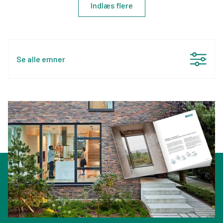
Indlæs flere
Se alle emner
Rådgivning
(24)
Renovering
(20)
Indeklima
(17)
Økonomi
(16)
Energioptimering
(13)
Dagslys
(11)
Vedligeholdelse
(9)
Kundehistorier
(8)