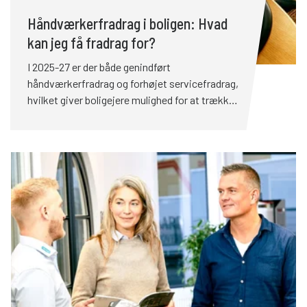
Håndværkerfradrag i boligen: Hvad
kan jeg få fradrag for?
I 2025-27 er der både genindført
håndværkerfradrag og forhøjet servicefradrag,
hvilket giver boligejere mulighed for at trække
udgifter fra til både håndværksarbejde og
serviceydelser i hjemmet. Hvis du vil optimere
dine udgifter, er det vigtigt at kende de nye
regler og fradragsmuligheder. Her får du et
overblik over, hvad du kan få fradrag for, og
hvordan du griber det an.