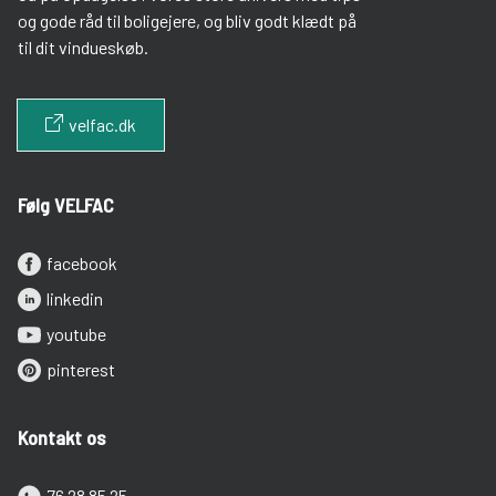
og gode råd til boligejere, og bliv godt klædt på
til dit vindueskøb.
velfac.dk
Følg VELFAC
facebook
linkedin
youtube
pinterest
Kontakt os
76 28 85 25