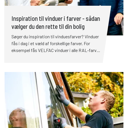
Inspiration til vinduer i farver - sådan
vælger du den rette til din bolig
Søger du inspiration til vinduesfarver? Vinduer
fås i dag i et væld af forskellige farver. For
eksempel fås VELFAC vinduer i alle RAL-farver.
Men hvordan vælger du den rigtige vinduesfarve
til din bolig? Først og fremmest bør man slå
koldt vand i blodet og ikke hoppe med på en
farvetrend. Trends skifter hele tiden, men
vinduerne skal sidde i din bolig i mange år. Vælg
derfor en farve, som du også kan holde til at se
på mange år ud i fremtiden.