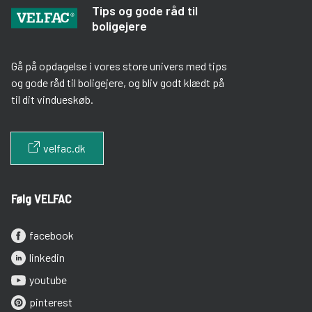
Indeklima
(17)
Oekonomi
(16)
Tips og gode råd til
boligejere
Energioptimering
(13)
Dagslys
(11)
Gå på opdagelse i vores store univers med tips
og gode råd til boligejere, og bliv godt klædt på
Vedligeholdelse
(9)
til dit vindueskøb.
Kundehistorier
(8)
velfac.dk
Indbrud og sikkerhed
(5)
Følg VELFAC
facebook
linkedin
youtube
pinterest