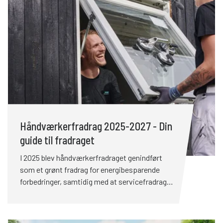
Håndværkerfradrag 2025-2027 - Din
guide til fradraget
I 2025 blev håndværkerfradraget genindført
som et grønt fradrag for energibesparende
forbedringer, samtidig med at servicefradraget
blev udvidet betydeligt. Det giver dig som
boligejer nye skattefordele i forbindelse med
arbejde i hjemmet. I 2025 blev