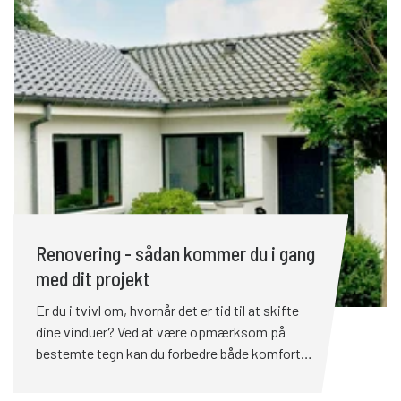
håndværkerfradraget genindført som et grønt
fradrag for energibesparende forbedringer,
samtidig med at servicefradraget blev udvidet
betydeligt. Det giver dig som boligejer nye
skattefordele i forbindelse med arbejde i
hjemmet.
Renovering - sådan kommer du i gang
med dit projekt
Er du i tvivl om, hvornår det er tid til at skifte
dine vinduer? Ved at være opmærksom på
bestemte tegn kan du forbedre både komforten
og energieffektiviteten i din bolig. Er du i tvivl
om, hvornår det er tid til at skifte dine vinduer?