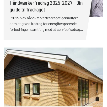
Håndværkerfradrag 2025-2027 - Din
guide til fradraget
I 2025 blev håndværkerfradraget genindført
som et grønt fradrag for energibesparende
forbedringer, samtidig med at servicefradraget
blev udvidet betydeligt. Det giver dig som
boligejer nye skattefordele i forbindelse med
arbejde i hjemmet. I 2025 blev
håndværkerfradraget genindført som et grønt
fradrag for energibesparende forbedringer,
samtidig med at servicefradraget blev udvidet
betydeligt. Det giver dig som boligejer nye
skattefordele i forbindelse med arbejde i
hjemmet.