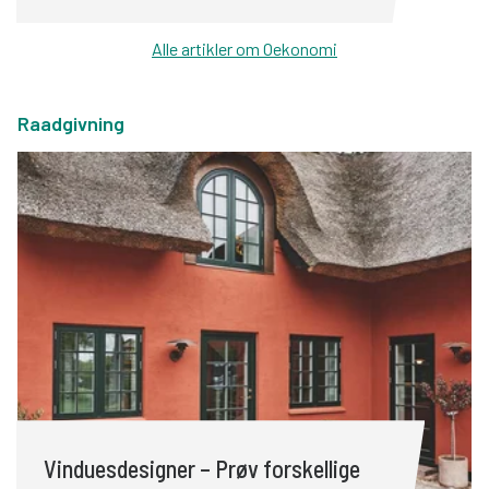
behøver ikke tage hele huset på én gang. En
energirenovering handler om at få din bolig til at
Alle artikler om Oekonomi
fungere bedre: Det betyder lavere
varmeregning, højere komfort og ofte en bolig,
der stiger i værdi. Energipriserne svinger, og
Raadgivning
både klimaet og din økonomi har godt af
energivenlige valg. Heldigvis er der meget, du
selv kan gøre – og du behøver ikke tage hele
huset på én gang. En energirenovering handler
om at få din bolig til at fungere bedre: Det
betyder lavere varmeregning, højere komfort og
ofte en bolig, der stiger i værdi.
Vinduesdesigner – Prøv forskellige