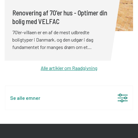
Renovering af 70'er hus - Optimer din
bolig med VELFAC
70’er-villaen er en af de mest udbredte
boligtyper i Danmark, og den udgør i dag
fundamentet for manges drøm om et
renoveringsprojekt. Arkitektonisk har boligen
nemlig stort potentiale, men mange af de
Alle artikler om Raadgivning
originale løsninger trænger også til en kærlig
hånd. Det gælder ikke mindst de oprindelige
vinduer. 70’er-villaen er en af de mest udbredte
boligtyper i Danmark, og den udgør i dag
Se alle emner
fundamentet for manges drøm om et
renoveringsprojekt. Arkitektonisk har boligen
Raadgivning
(24)
nemlig stort potentiale, men mange af de
originale løsninger trænger også til en kærlig
Renovering
(20)
hånd. Det gælder ikke mindst de oprindelige
vinduer.