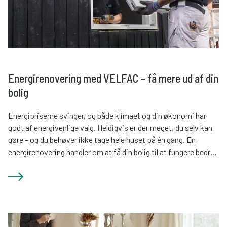
Energirenovering med VELFAC – få mere ud af din
bolig
Energipriserne svinger, og både klimaet og din økonomi har
godt af energivenlige valg. Heldigvis er der meget, du selv kan
gøre – og du behøver ikke tage hele huset på én gang. En
energirenovering handler om at få din bolig til at fungere bedre:
Det betyder lavere varmeregning, højere komfort og ofte en
bolig, der stiger i værdi.