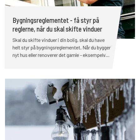
Bygningsreglementet - få styr på
reglerne, når du skal skifte vinduer
Skal du skifte vinduer i din bolig, skal du have
helt styr på bygningsreglementet. Når du bygger
nyt hus eller renoverer det gamle - eksempelvis
ved at montere nye vinduer - er der en række
love, bekendtgørelser og reglementer, som du
skal sikre dig bliver overholdt. Det er nemlig dig,
der som husejer har ansvaret.