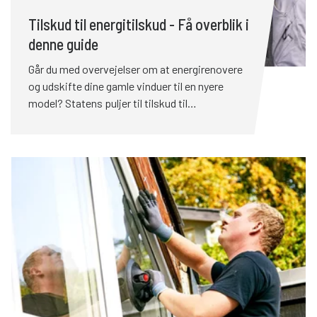
Tilskud til energitilskud - Få overblik i
denne guide
Går du med overvejelser om at energirenovere
og udskifte dine gamle vinduer til en nyere
model? Statens puljer til tilskud til
energiforbedringer gør det mere attraktivt end
nogensinde at udskifte dine gamle vinduer. Det
kan dog være svært at gennemskue de mange
krav og ansøgningsfrister. Herunder hjælper vi
dig med at få overblik over de forskellige
tilskud, så du kan komme sikkert i mål med din
energirenovering.