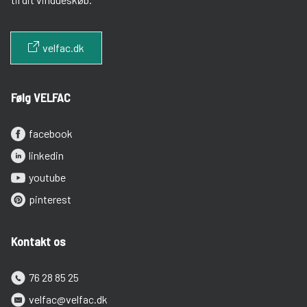
velfac.dk
Følg VELFAC
facebook
linkedin
youtube
pinterest
Kontakt os
76 28 85 25
velfac@velfac.dk