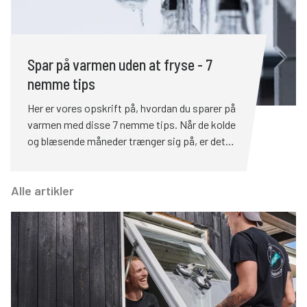
Spar på varmen uden at fryse - 7
nemme tips
Her er vores opskrift på, hvordan du sparer på
varmen med disse 7 nemme tips. Når de kolde
og blæsende måneder trænger sig på, er det
dejligt at have en varm og hyggelig bolig at
opholde sig i. Til gengæld er det knapt så dejligt
Alle artikler
at se varmeforbruget tordne i vejret – der er
immervæk andre ting, som er sjovere at bruge
penge på. Heldigvis kan du allerede i dag med
meget simple greb sænke dit varmeforbrug
betydeligt – helt uden at fryse.